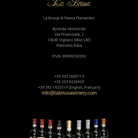
La Briusa di Penna Piersandro
Azienda vitivinicola
Via Provinciale, 2
14040 Vigliano d’Asti (AT)
Piemonte Italia
P.IVA: 00999230055
+39 333.2600713
+39 333.6520929
+39 393.1925519 (English, Français)
info@labriusawinery.com