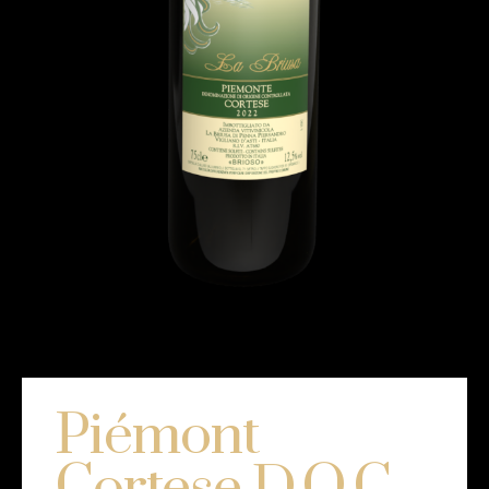
Piémont
Cortese D.O.C.