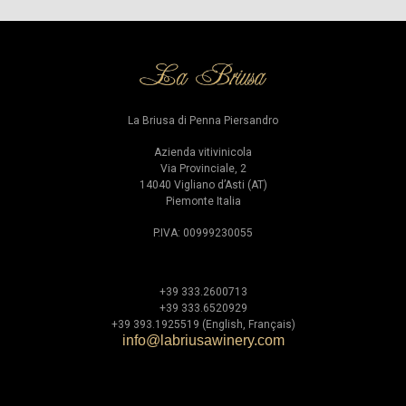
La Briusa di Penna Piersandro
Azienda vitivinicola
Via Provinciale, 2
14040 Vigliano d’Asti (AT)
Piemonte Italia
P.IVA: 00999230055
+39 333.2600713
+39 333.6520929
+39 393.1925519 (English, Français)
info@labriusawinery.com