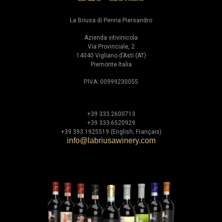
La Briusa di Penna Piersandro
Azienda vitivinicola
Via Provinciale, 2
14040 Vigliano d’Asti (AT)
Piemonte Italia
P.IVA: 00999230055
+39 333.2600713
+39 333.6520929
+39 393.1925519 (English, Français)
info@labriusawinery.com