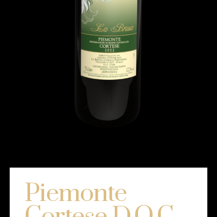
Piemonte
Cortese D.O.C