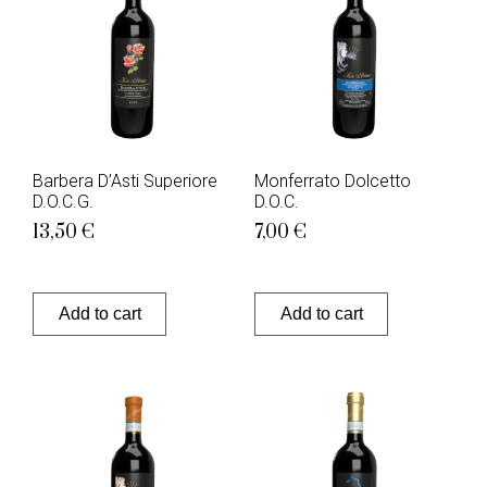
Barbera D’Asti Superiore
Monferrato Dolcetto
D.O.C.G.
D.O.C.
13,50
€
7,00
€
Add to cart
Add to cart