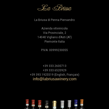
La Briusa di Penna Piersandro
Azienda vitivinicola
Via Provinciale, 2
14040 Vigliano d’Asti (AT)
Piemonte Italia
P.IVA: 00999230055
+39 333.2600713
+39 333.6520929
+39 393.1925519 (English, Français)
info@labriusawinery.com