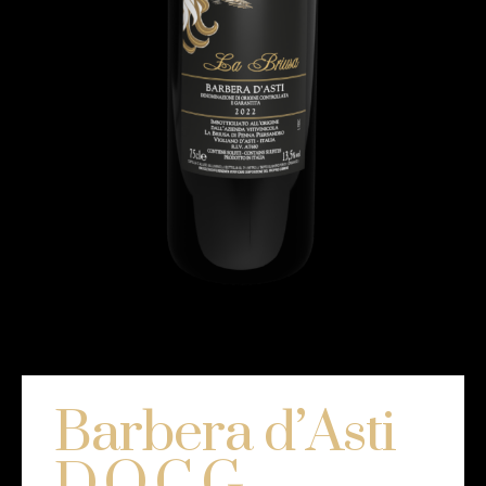
Barbera d’Asti
D.O.C.G.