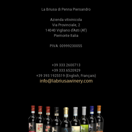
La Briusa di Penna Piersandro
Azienda vitivinicola
Via Provinciale, 2
14040 Vigliano d’Asti (AT)
Piemonte Italia
P.IVA: 00999230055
+39 333.2600713
+39 333.6520929
+39 393.1925519 (English, Français)
info@labriusawinery.com