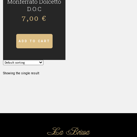
Monferrato Dolcetto
D.O.C
7,00
€
ADD TO CART
Showing the single result